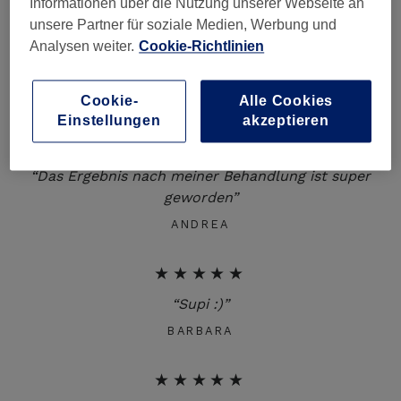
Informationen über die Nutzung unserer Webseite an
★★★★★
unsere Partner für soziale Medien, Werbung und
Analysen weiter.
Cookie-Richtlinien
“sehr präzise gute Arbeit :) ein sehr freundlicher
Umgang”
JESSICA
Cookie-
Alle Cookies
Einstellungen
akzeptieren
★★★★★
“Das Ergebnis nach meiner Behandlung ist super
geworden”
ANDREA
★★★★★
“Supi :)”
BARBARA
★★★★★