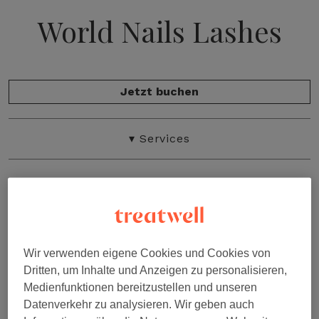
World Nails Lashes
Jetzt buchen
Salonübersicht
▾
Services
Preisliste
Bewertungen
Unser Team
Galerie
★★★★☆
Bewertungen
Wir verwenden eigene Cookies und Cookies von
“Super netter Kontakt und eine sehr angenehme
Kontakt
Dritten, um Inhalte und Anzeigen zu personalisieren,
Kommunikation”
Medienfunktionen bereitzustellen und unseren
DENISE
Datenverkehr zu analysieren. Wir geben auch