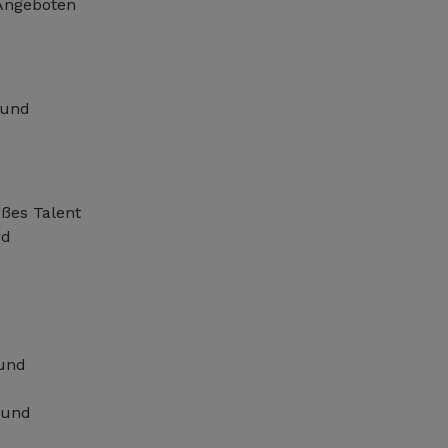
 Angeboten
 und
oßes Talent
rd
 und
 und