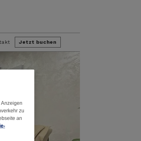
takt
Jetzt buchen
d Anzeigen
nverkehr zu
ebseite an
e-