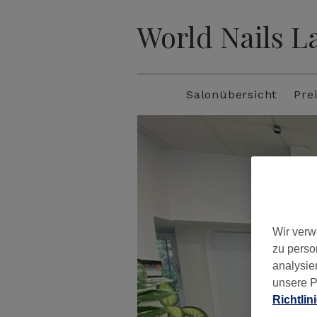
World Nails L
Salonübersicht
Prei
Wir verw
zu perso
analysie
unsere P
Richtlin