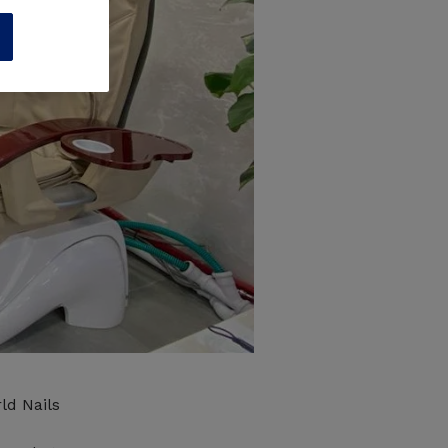
n
ld Nails